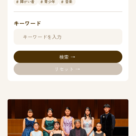
障がい者
青少年
音楽
キーワード
検索
リセット