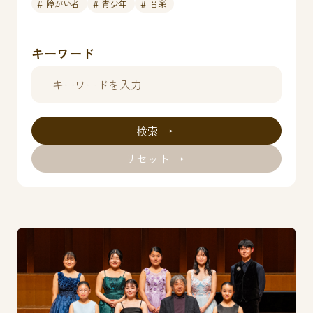
障がい者
青少年
音楽
キーワード
検索
リセット